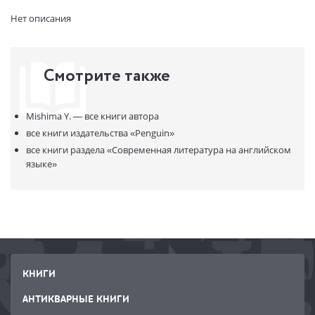
Страниц:
96
Нет описания
Код товара:
50079042
Артикул:
322358
ISBN:
9780241383476
Смотрите также
В продаже с:
24.07.2023
Mishima Y. —
все книги автора
все книги издательства
«Penguin»
все книги раздела
«Современная литература на английском
языке»
КНИГИ
АНТИКВАРНЫЕ КНИГИ