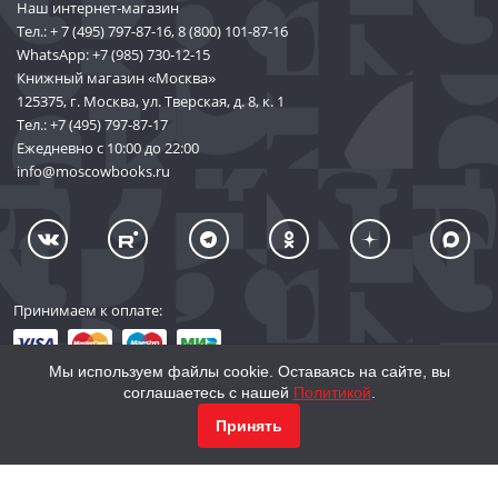
Наш интернет-магазин
Тел.:
+ 7 (495) 797-87-16
,
8 (800) 101-87-16
WhatsApp:
+7 (985) 730-12-15
Книжный магазин «Москва»
125375, г. Москва, ул. Тверская, д. 8, к. 1
Тел.:
+7 (495) 797-87-17
Ежедневно с 10:00 до 22:00
info@moscowbooks.ru
Принимаем к оплате:
Мы используем файлы cookie. Оставаясь на сайте, вы
соглашаетесь с нашей
Политикой
.
КУПИТЬ
1 333
© 2002–2026 «Торговый Дом Книги «МОСКВА»
Принять
info@moscowbooks.ru