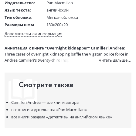
Издательство:
Pan Macmillan
Язык текста:
английский
Тип обложки:
Мягкая обложка
Размеры в мм
130x200x20
(ДхШхВ):
Дополнительная информация
Вес:
1 гр.
Страниц:
272
Аннотация к книге "Overnight kidnapper" Camilleri Andrea:
Код товара:
50079762
Three cases of overnight kidnapping baffle the Vigatan police force in
Артикул:
15550572
Andrea Camilleri's twenty-third Inspector Montalbano mystery.
Читать дальше…
ISBN:
9781529047837
В продаже с:
22.08.2023
Смотрите также
Camilleri Andrea —
все книги автора
все книги издательства
«Pan Macmillan»
все книги раздела
«Детективы на английском языке»