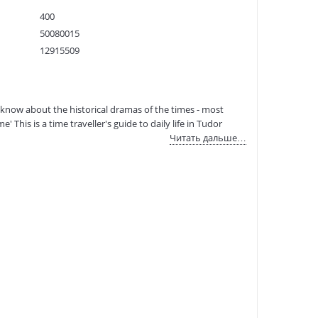
400
50080015
12915509
9780241973714
:
01.09.2023
know about the historical dramas of the times - most
' This is a time traveller's guide to daily life in Tudor
Читать дальше…