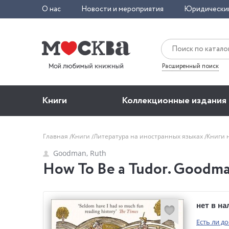
О нас
Новости и мероприятия
Юридически
Расширенный поиск
Книги
Коллекционные издания
Главная
Книги
Литература на иностранных языках
Книги 
Goodman, Ruth
How To Be a Tudor. Goodma
нет в н
Есть ли д