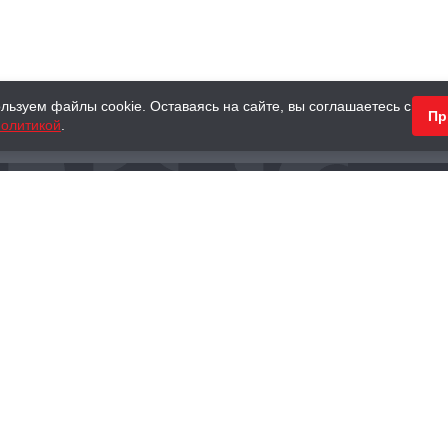
льзуем файлы cookie. Оставаясь на сайте, вы соглашаетесь с
Пр
олитикой
.
КНИГИ
АНТИКВАРНЫЕ КНИГИ
ПОДАРКИ
Наш интернет-магазин
Тел.:
+ 7 (495) 797-87-16
,
8 (800) 101-87-16
WhatsApp:
+7 (985) 730-12-15
Книжный магазин «Москва»
П
125375, г. Москва, ул. Тверская, д. 8, к. 1
и
ых
Тел.:
+7 (495) 797-87-17
Ежедневно с 10:00 до 22:00
info@moscowbooks.ru