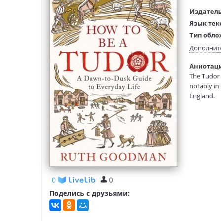
Издатель
Язык тек
Тип обло
Размеры
Дополнит
(ДхШхВ):
Аннотаци
Вес:
The Tudor 
notably in 
England.
0
0
Поделись с друзьями: