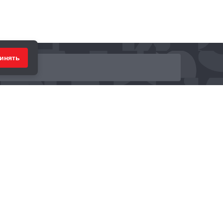
инять
ринимаем к оплате: