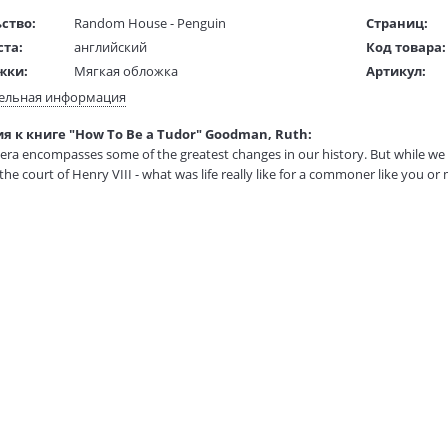
ство:
Random House - Penguin
Страниц:
ста:
английский
Код товара:
жки:
Мягкая обложка
Артикул:
 в мм
140x250x30
ISBN:
ельная информация
В продаже с
я к книге "How To Be a Tudor" Goodman, Ruth:
1 гр.
era encompasses some of the greatest changes in our history. But while we 
the court of Henry VIII - what was life really like for a commoner like you or me