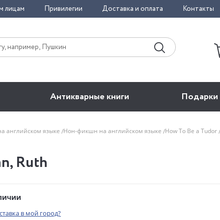
м лицам
Привилегии
Доставка и оплата
Контакты
Антикварные книги
Подарки
на английском языке
Нон-фикшн на английском языке
How To Be a Tudor
n, Ruth
аличии
оставка в мой город?