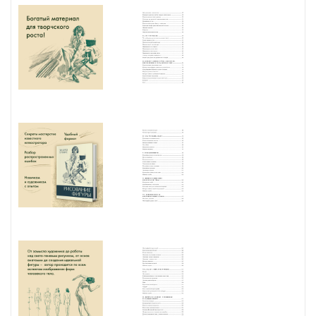
не владеете знаниями о перспективе. Ваша задача как художника
в рекламе — восхвалять и идеализировать то, что вас окружает.
Моя же задача — помогать вам, пока не отпадет необходимость в
моей помощи. После этого вы будете идти самостоятельно».
Эндрю Лумис