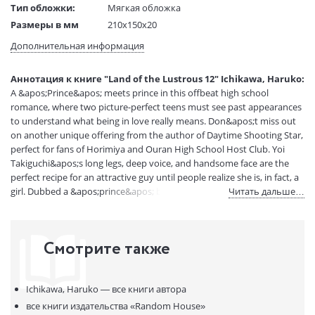
Тип обложки:
Мягкая обложка
Размеры в мм
210x150x20
(ДхШхВ):
Дополнительная информация
Вес:
1 гр.
Страниц:
208
Аннотация к книге "Land of the Lustrous 12" Ichikawa, Haruko:
Код товара:
50080648
A &apos;Prince&apos; meets prince in this offbeat high school
Артикул:
16017894
romance, where two picture-perfect teens must see past appearances
ISBN:
9781646516209
to understand what being in love really means. Don&apos;t miss out
on another unique offering from the author of Daytime Shooting Star,
В продаже с:
06.10.2023
perfect for fans of Horimiya and Ouran High School Host Club. Yoi
Takiguchi&apos;s long legs, deep voice, and handsome face are the
perfect recipe for an attractive guy until people realize she is, in fact, a
girl. Dubbed a &apos;prince&apos; by her peers since childhood, Yoi
Читать дальше…
has all but given up on being seen as anything else. That is, until she
bumps into Ichimura-sempai, the school&apos;s other prince
(who&apos;s a he) and gets a taste of what it feels like to be seen for
Смотрите также
her true self. The story of the two high school princes starts here!
Ichikawa, Haruko —
все книги автора
все книги издательства
«Random House»