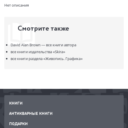
Страниц:
96
Нет описания
Код товара:
50082560
Артикул:
323256
ISBN:
9788857248059
Смотрите также
В продаже с:
10.11.2023
David Alan Brown —
все книги автора
все книги издательства
«Skira»
все книги раздела
«Живопись. Графика»
КНИГИ
АНТИКВАРНЫЕ КНИГИ
ПОДАРКИ