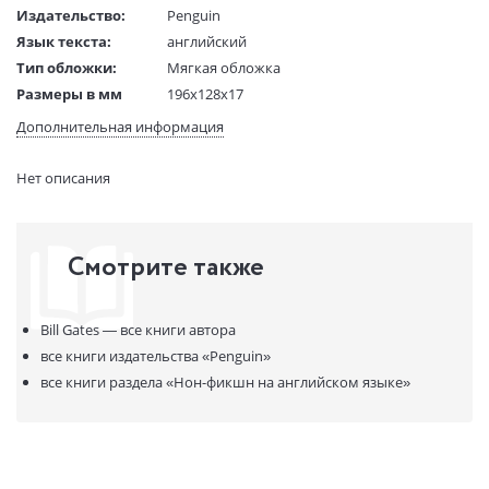
Издательство:
Penguin
Язык текста:
английский
Тип обложки:
Мягкая обложка
Размеры в мм
196x128x17
(ДхШхВ):
Дополнительная информация
Вес:
220 гр.
Страниц:
304
Нет описания
Код товара:
50082682
Артикул:
323357
ISBN:
9781802060522
Смотрите также
В продаже с:
10.11.2023
Bill Gates —
все книги автора
все книги издательства
«Penguin»
все книги раздела
«Нон-фикшн на английском языке»