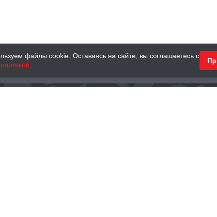
льзуем файлы cookie. Оставаясь на сайте, вы соглашаетесь с
Пр
олитикой
.
КНИГИ
АНТИКВАРНЫЕ КНИГИ
ПОДАРКИ
Наш интернет-магазин
Тел.:
+ 7 (495) 797-87-16
,
8 (800) 101-87-16
WhatsApp:
+7 (985) 730-12-15
Книжный магазин «Москва»
П
125375, г. Москва, ул. Тверская, д. 8, к. 1
и
ых
Тел.:
+7 (495) 797-87-17
Ежедневно с 10:00 до 22:00
info@moscowbooks.ru