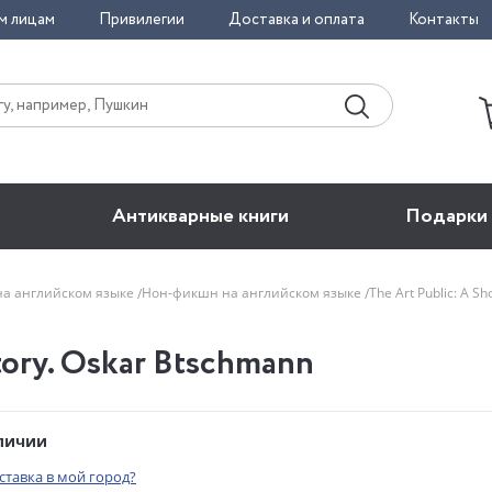
м лицам
Привилегии
Доставка и оплата
Контакты
Антикварные книги
Подарки
на английском языке
Нон-фикшн на английском языке
The Art Public: A Sh
story. Oskar Btschmann
аличии
оставка в мой город?