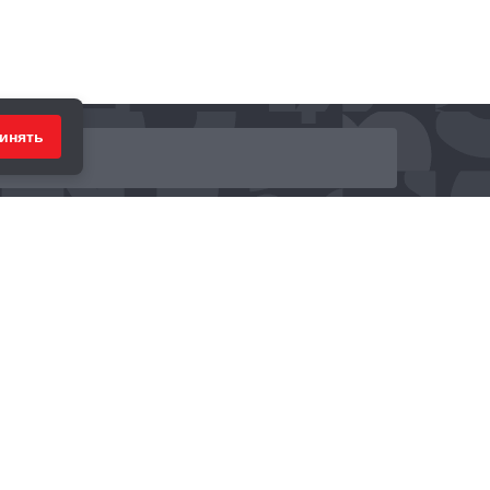
инять
ринимаем к оплате: