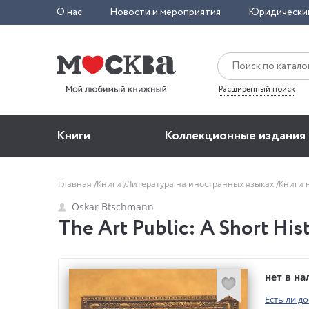
О нас
Новости и мероприятия
Юридически
Расширенный поиск
Книги
Коллекционные издания
Главная
Книги
Литература на иностранных языках
Книги 
Oskar Btschmann
The Art Public: A Short Hi
нет в н
Есть ли д