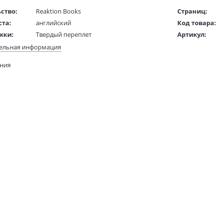
ство:
Reaktion Books
Страниц:
ста:
английский
Код товара:
жки:
Твердый переплет
Артикул:
 в мм
216x140x35
ISBN:
ельная информация
В продаже с
ания
588 гр.