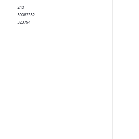
240
50083352
323794
9781789146943
:
30.11.2023