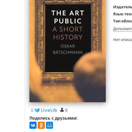
Издатель
Язык тек
Тип обло
Размеры
Дополнит
(ДхШхВ):
Нет опис
Вес:
0
0
Поделись с друзьями: