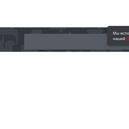
Мы испо
нашей
П
О нас
Наши проекты
Новости и мероприятия
Привилегии
Доставка и оплата
Контакты
Политика обработк
Отзывы
персональных данн
© 2002–2026 «Торговый Дом Книги «МОСКВА»