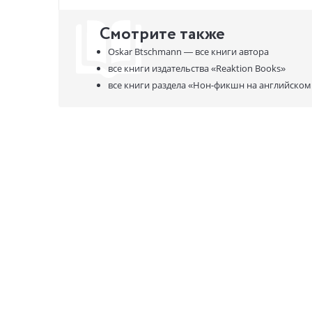
Смотрите также
Oskar Btschmann —
все книги автора
все книги издательства
«Reaktion Books»
все книги раздела
«Нон-фикшн на английском