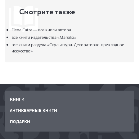
ISBN:
9791254630587
Смотрите также
В продаже с:
30.11.2023
Elena Catra —
все книги автора
все книги издательства
«Marsilio»
все книги раздела
«Скульптура. Декоративно-прикладное
искусство»
КНИГИ
АНТИКВАРНЫЕ КНИГИ
ПОДАРКИ