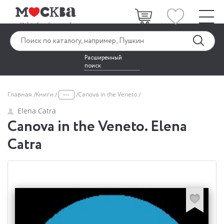
Расширенный
поиск
...
Главная
Книги
Canova in the Veneto
Elena Catra
Canova in the Veneto. Elena
Catra