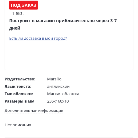
ПОД ЗАКАЗ
1 экз.
Поступит в магазин приблизительно через 3-7
дней
Есть ли доставка в мой город?
Издательство:
Marsilio
Язык текста:
английский
Тип обложки:
Мягкая обложка
Размеры в мм
236x160x10
(ДхШхВ):
Дополнительная информация
Вес:
386 гр.
Страниц:
128
Нет описания
Код товара:
50083355
Артикул:
323985