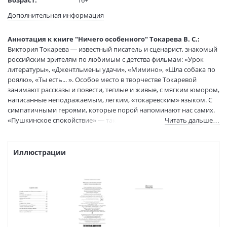
Язык текста:
русский
Дополнительная информация
Редактор/
Степанова А.
составитель:
Аннотация к книге "Ничего особенного" Токарева В. С.:
Тип обложки:
Мягкая обложка
Виктория Токарева — известный писатель и сценарист, знакомый
Формат:
76х100 1/32
российским зрителям по любимым с детства фильмам: «Урок
Размеры в мм
180x115x20
литературы», «Джентльмены удачи», «Мимино», «Шла собака по
(ДхШхВ):
роялю», «Ты есть... ». Особое место в творчестве Токаревой
Вес:
240 гр.
занимают рассказы и повести, теплые и живые, с мягким юмором,
написанные неподражаемым, легким, «токаревским» языком. С
Страниц:
480
симпатичными героями, которые порой напоминают нас самих.
Тираж:
3000 экз.
«Пушкинское спокойствие» — так можно сказать о прозе
Читать дальше…
Код товара:
50083911
Виктории Токаревой, произведения которой утешают и
Артикул:
9785389246119
помогают принимать жизнь, как она есть, во всей ее полноте,
ISBN:
9785389246119
сложности и хрупкой прелести. В настоящее издание вошли
Иллюстрации
рассказы и повести из одноименного сборника 1983 года.
В продаже с:
14.12.2023