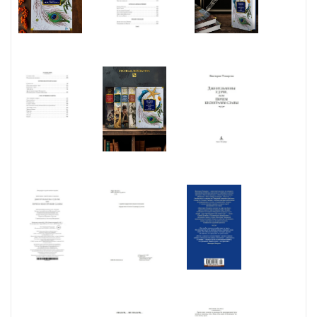
друг от друга. Им приходится вести двойную жизнь и скрывать
свою связь. Но сейчас им не важно, что будет дальше: им кажется,
что разлучить их уже нельзя... В настоящее издание вошли
рассказы 1990-х годов, а также пьеса «Ну и пусть» и киноповесть
«Джентльмены удачи».
* НЕЗАКОННОЕ ПОТРЕБЛЕНИЕ НАРКОТИЧЕСКИХ СРЕДСТВ,
ПСИХОТРОПНЫХ ВЕЩЕСТВ, ИХ АНАЛОГОВ ПРИЧИНЯЕТ ВРЕД
ЗДОРОВЬЮ, ИХ НЕЗАКОННЫЙ ОБОРОТ ЗАПРЕЩЁН И ВЛЕЧЕТ
УСТАНОВЛЕННУЮ ЗАКОНОДАТЕЛЬСТВОМ ОТВЕТСТВЕННОСТЬ.