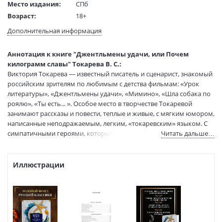
Место издания:
СПб
Возраст:
18+
Язык текста:
русский
Дополнительная информация
Редактор/
Степанова А.
составитель:
Аннотация к книге "Джентльмены удачи, или Почем
Тип обложки:
Твердый переплет
килограмм славы" Токарева В. С.:
Формат:
60х88 1/16
Виктория Токарева — известный писатель и сценарист, знакомый
Размеры в мм
215x145x48
российским зрителям по любимым с детства фильмам: «Урок
(ДхШхВ):
литературы», «Джентльмены удачи», «Мимино», «Шла собака по
Вес:
1070 гр.
роялю», «Ты есть... ». Особое место в творчестве Токаревой
занимают рассказы и повести, теплые и живые, с мягким юмором,
Страниц:
992
написанные неподражаемым, легким, «токаревским» языком. С
Тираж:
3000 экз.
симпатичными героями, которые порой напоминают нас самих.
Читать дальше…
Код товара:
50083961
«Виктория Токарева смотрит на мир так, будто другие глаза его
Артикул:
9785389246416
еще не видели, будто ей дана возможность впервые обнаружить
ISBN:
9785389246416
природу и суть вещей... Она переоткрывает мир вокруг нас», —
Иллюстрации
писал Юрий Нагибин.
В продаже с:
23.12.2023
«Пушкинское спокойствие» — так можно сказать о прозе
Виктории Токаревой, произведения которой утешают и
помогают принимать жизнь, как она есть, во всей ее полноте,
сложности и хрупкой прелести.... Они любят, ничего не требуя