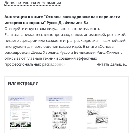
Язык текста:
русский
Дополнительная информация
Язык оригинала:
английский
Редактор/
Пугаченкова Ю.
Аннотация к книге "Основы раскадровки: как перенести
составитель:
историю на экраны" Руссо Д., Филлипс Б.:
Перевод:
Болдырев Н, Эрман М.
Овладейте искусством визуального сторителлинга.
Тип обложки:
Твердый переплет
Если вы занимаетесь кинопроизводством, анимацией, рекламой,
пишете сценарии или создаете игры, раскадровка — важнейший
Формат:
60х90 1/18
инструмент для воплощения ваших идей. В книге «Основы
Размеры в мм
300x220x16
раскадровки» Дэвид Харланд Руссо и Бенджамин Райд Филлипс
(ДхШхВ):
описывают главные техники создания эффектных
Вес:
815 гр.
профессиональных раскадровок. Авторы раскрывают такие
Читать дальше…
Страниц:
192
важные темы, как визуальная интерпретация сценария,
Тираж:
2000 экз.
нумерация панелей, создание логически выстроенного и
Код товара:
50083982
непрерывного повествования. Интервью с режиссерами и
Иллюстрации
художниками, подробный анализ раскадровок от
Артикул:
414062290
профессионалов, материалы для создания собственных панелей и
ISBN:
9785001167716
упражнения для проверки знаний — все это и даже больше вы
В продаже с:
29.12.2023
найдете в «Основах раскадровки». Предложенные в книге
методики, инструкции и техники помогут вам перейти на
следующий уровень мастерства в раскадровке.