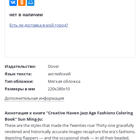
нет в наличии
Есть ли доставка в мой город?
Издательство:
Dover
Язык текста:
английский
Тип обложки:
Мягкая обложка
Размеры в мм
220x280x10
(ДхШхВ):
Дополнительная информация
Вес:
1 гр.
Страниц:
64
Аннотация к книге "Creative Haven Jazz Age Fashions Coloring
Код товара:
50084561
Book" Sun Ming-Ju:
Артикул:
13017857
These are the styles that made the Twenties roar Thirty-one gracefully
ISBN:
9780486810492
rendered and historically accurate images recapture the era's fashions,
depicting flappers ― and the occasional sheik ― in all their beaded,
В продаже с:
12.01.2024