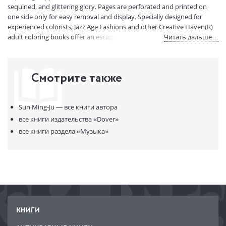
sequined, and glittering glory. Pages are perforated and printed on
one side only for easy removal and display. Specially designed for
experienced colorists, Jazz Age Fashions and other Creative Haven(R)
adult coloring books offer an escape to a world of inspiration and
Читать дальше…
artistic fulfillment. Each title is also an effective and fun-filled way to
relax and reduce stress.
Смотрите также
Sun Ming-Ju —
все книги автора
все книги издательства
«Dover»
все книги раздела
«Музыка»
КНИГИ