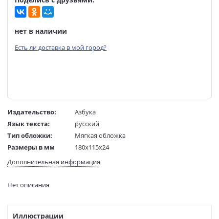
нет в наличии
Есть ли доставка в мой город?
Издательство:
Азбука
Язык текста:
русский
Тип обложки:
Мягкая обложка
Размеры в мм
180x115x24
(ДхШхВ):
Дополнительная информация
Вес:
280 гр.
Страниц:
576
Нет описания
Код товара:
50085767
Артикул:
9785389247529
ISBN:
9785389247529
Иллюстрации