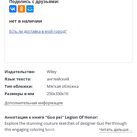
Поделись с друзьями:
нет в наличии
Есть ли доставка в мой город?
Издательство:
Wiley
Язык текста:
английский
Тип обложки:
Мягкая обложка
Размеры в мм
250x330x10
(ДхШхВ):
Дополнительная информация
Вес:
1 гр.
Страниц:
56
Аннотация к книге "Guo pei" Legion Of Honor:
Код товара:
50085950
Explore the stunning couture sketches of designer Guo Pei through
Артикул:
15642717
this engaging coloring book.
Читать дальше…
ISBN:
9780300265798