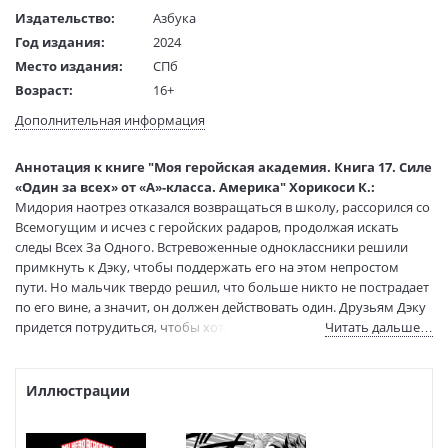
Издательство:
Азбука
Год издания:
2024
Место издания:
СПб
Возраст:
16+
Язык текста:
русский
Дополнительная информация
Язык оригинала:
японский
Редактор/
Бутина А.
Аннотация к книге "Моя геройская академия. Книга 17. Силе
составитель:
«Один за всех» от «А»-класса. Америка" Хорикоси К.:
Перевод:
Ковтуненко А.
Мидория наотрез отказался возвращаться в школу, рассорился со
Тип обложки:
Твердый переплет+суперобложка
Всемогущим и исчез с геройских радаров, продолжая искать
следы Всех За Одного. Встревоженные одноклассники решили
Формат:
80х108 1/32
примкнуть к Дэку, чтобы поддержать его на этом непростом
Размеры в мм
195x130x27
пути. Но мальчик твердо решил, что больше никто не пострадает
(ДхШхВ):
по его вине, а значит, он должен действовать один. Друзьям Дэку
Вес:
465 гр.
придется потрудиться, чтобы хотя бы приблизиться к преемнику
Читать дальше…
Страниц:
392
силы «Один за всех», а уж убедить его вернуться в академию и
Тираж:
8000 экз.
вовсе кажется непосильной задачей. В семнадцатую книгу вошли
Код товара:
50086315
главы 319–339.
Иллюстрации
Артикул:
9785389247550
ISBN:
9785389247550