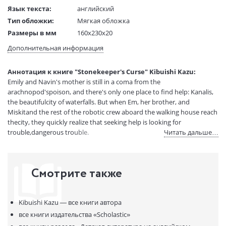
Язык текста:
английский
Тип обложки:
Мягкая обложка
Размеры в мм
160x230x20
(ДхШхВ):
Дополнительная информация
Вес:
1 гр.
Страниц:
224
Аннотация к книге "Stonekeeper's Curse" Kibuishi Kazu:
Код товара:
50087833
Emily and Navin's mother is still in a coma from the
Артикул:
13487508
arachnopod'spoison, and there's only one place to find help: Kanalis,
ISBN:
9781407180458
the beautifulcity of waterfalls. But when Em, her brother, and
Miskitand the rest of the robotic crew aboard the walking house reach
В продаже с:
28.02.2024
thecity, they quickly realize that seeking help is looking for
trouble,dangerous trouble.
Читать дальше…
Смотрите также
Kibuishi Kazu —
все книги автора
все книги издательства
«Scholastic»