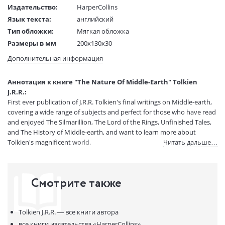
Издательство:
HarperCollins
Язык текста:
английский
Тип обложки:
Мягкая обложка
Размеры в мм
200x130x30
(ДхШхВ):
Дополнительная информация
Вес:
1 гр.
Страниц:
464
Аннотация к книге "The Nature Of Middle-Earth" Tolkien
Код товара:
50088323
J.R.R.:
Артикул:
15767928
First ever publication of J.R.R. Tolkien's final writings on Middle-earth,
ISBN:
9780008387945
covering a wide range of subjects and perfect for those who have read
and enjoyed The Silmarillion, The Lord of the Rings, Unfinished Tales,
В продаже с:
21.03.2024
and The History of Middle-earth, and want to learn more about
Tolkien's magnificent world.
Читать дальше…
Смотрите также
Tolkien J.R.R. —
все книги автора
все книги издательства
«HarperCollins»