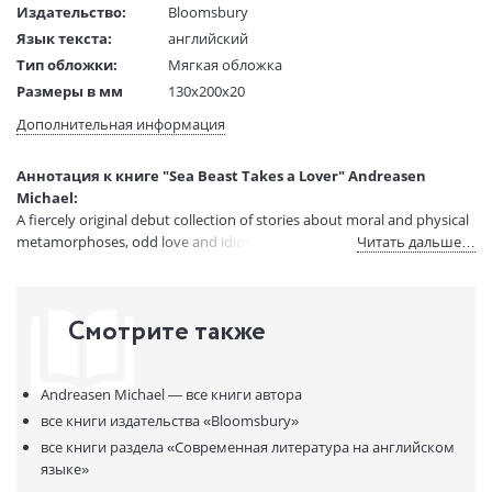
Издательство:
Bloomsbury
Язык текста:
английский
Тип обложки:
Мягкая обложка
Размеры в мм
130x200x20
(ДхШхВ):
Дополнительная информация
Вес:
1 гр.
Страниц:
240
Аннотация к книге "Sea Beast Takes a Lover" Andreasen
Код товара:
50089018
Michael:
Артикул:
14158418
A fiercely original debut collection of stories about moral and physical
ISBN:
9781788545990
metamorphoses, odd love and idiosyncratic faith.
Читать дальше…
В продаже с:
06.04.2024
Смотрите также
Andreasen Michael —
все книги автора
все книги издательства
«Bloomsbury»
все книги раздела
«Современная литература на английском
языке»