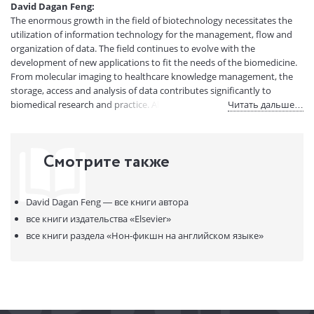
David Dagan Feng:
Артикул:
11209047
The enormous growth in the field of biotechnology necessitates the
ISBN:
9780123735836
utilization of information technology for the management, flow and
organization of data. The field continues to evolve with the
В продаже с:
18.04.2024
development of new applications to fit the needs of the biomedicine.
From molecular imaging to healthcare knowledge management, the
storage, access and analysis of data contributes significantly to
biomedical research and practice. All biomedical professionals can
Читать дальше…
benefit from a greater understanding of how data can be efficiently
managed and utilized through data compression, modelling,
processing, registration, visualization, communication, and large-scale
Смотрите также
biological computing. In additionBiomedical Information
Technologycontains practical integrated clinical applications for
disease detection, diagnosis, surgery, therapy, and biomedical
David Dagan Feng —
все книги автора
knowledge discovery, including the latest advances in the field, such
as ubiquitous M-Health systems and molecular imaging applications.
все книги издательства
«Elsevier»
все книги раздела
«Нон-фикшн на английском языке»