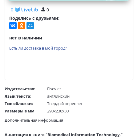
0
0
Поделись с друзьями:
нет в наличии
Есть ли доставка в мой город?
Издательство:
Elsevier
Язык текста:
английский
Тип обложки:
Твердый переплет
Размеры в мм
290x230x30
(ДхШхВ):
Дополнительная информация
Вес:
2 гр.
Страниц:
552
Аннотация к книге "Biomedical Information Technology,"
Код товара:
50089171