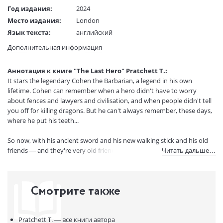
Год издания:
2024
Место издания:
London
Язык текста:
английский
Тип обложки:
Мягкая обложка
Дополнительная информация
Размеры в мм
198x128x15
(ДхШхВ):
Аннотация к книге "The Last Hero" Pratchett T.:
Вес:
420 гр.
It stars the legendary Cohen the Barbarian, a legend in his own
Страниц:
238
lifetime. Cohen can remember when a hero didn't have to worry
Код товара:
50090049
about fences and lawyers and civilisation, and when people didn't tell
you off for killing dragons. But he can't always remember, these days,
Артикул:
16169204
where he put his teeth...
ISBN:
9781399611206
В продаже с:
26.04.2024
So now, with his ancient sword and his new walking stick and his old
friends — and they're very old friends — Cohen the Barbarian is going
Читать дальше…
on one final quest. He's going to climb the highest mountain in the
Discworld and meet his gods. The last hero in the world is going to
return what the first hero stole. With a vengeance.
Смотрите также
That'll mean the end of the world, if no one stops him in time.
Pratchett T. —
все книги автора