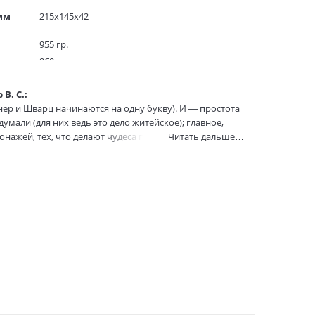
мм
215x145x42
955 гр.
960
3000 экз.
В. С.:
50092140
р и Шварц начинаются на одну букву). И — простота
9785389256057
мали (для них ведь это дело житейское); главное,
9785389256057
онажей, тех, что делают чудеса практические:
Читать дальше…
:
18.06.2024
нное изнутри черной жидкостью, метящей похитителя.
 Шефнер.
 двух десятков книг лирики. Но лучше всего ему
с реальностью, что непросто определить жанр, к
авнение — от лукавого), Шефнера можно поставить
ическим реализмом". Только не на
нре.