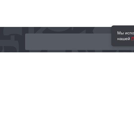
Мы испо
нашей
П
О нас
Наши проекты
Новости и мероприятия
Привилегии
Доставка и оплата
Контакты
Политика обработк
Отзывы
персональных данн
© 2002–2026 «Торговый Дом Книги «МОСКВА»