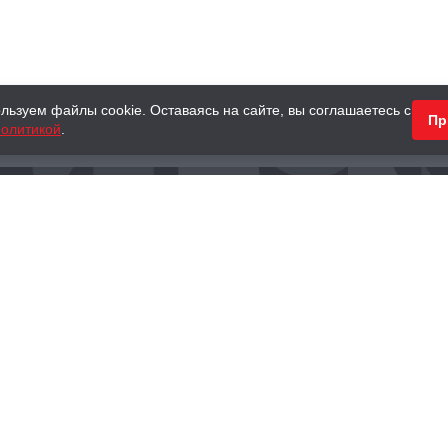
льзуем файлы cookie. Оставаясь на сайте, вы соглашаетесь с
Пр
олитикой
.
КНИГИ
АНТИКВАРНЫЕ КНИГИ
ПОДАРКИ
Наш интернет-магазин
Тел.:
+ 7 (495) 797-87-16
,
8 (800) 101-87-16
WhatsApp:
+7 (985) 730-12-15
Книжный магазин «Москва»
П
125375, г. Москва, ул. Тверская, д. 8, к. 1
и
ых
Тел.:
+7 (495) 797-87-17
Ежедневно с 10:00 до 22:00
info@moscowbooks.ru