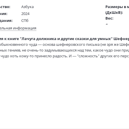
ство:
Азбука
Размеры в 
(ДхШхВ):
ния:
2024
Вес:
дания:
СПб
Страниц:
16+
ельная информация
Тираж:
ста:
русский
я к книге "Лачуга должника и другие сказки для умных" Шефнер 
Код товара:
/
Етоев А.
быкновенного чуда — основа шефнеровского письма (не зря же Шефне
Артикул:
ель:
ных гениев, не очень-то задумывающихся над тем, какое чудо они приду
жки:
Твердый переплет
ISBN:
 чудо хоть кому-то принесло радость. И — "сложность" других его перс
60х88 1/16
В продаже с
анные велосипедные спицы, мыло под названием "Не воруй", заполне
 эти "и" — и составляют суть удивительного явления по имени Вадим
писал много. Щемяще грустную, замечательную "Сестру печали". Более
 истории о чудаковатых людях, где фантастика так тесно переплелась 
эти сочинения отнести. Здесь, если будем сравнивать (хотя любое ср
абриэлем Гарсиа Маркесом, отцом того, что назвали в литературе "маг
риканской, а русской почве.
 включено лучшее из созданного писателем в этом фантастическом жа