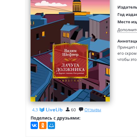
Издатель
Год изда
Место из
Возраст:
Дополнит
Язык тек
Аннотаци
Редактор
Принцип о
составит
его скром
Тип обло
чтобы это
Формат:
четырехгр
И… Многие
Мастер на
удавались
которому 
рядом с Г
латиноаме
В сборник
4,3
60
Отзывы
Поделись с друзьями: