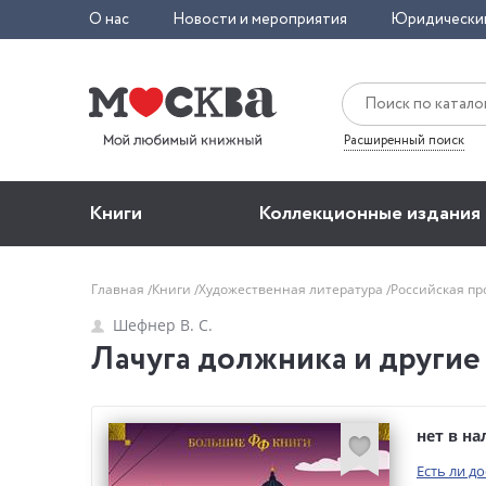
О нас
Новости и мероприятия
Юридически
Расширенный поиск
Книги
Коллекционные издания
Главная
Книги
Художественная литература
Российская пр
Шефнер В. С.
Лачуга должника и другие 
нет в н
Есть ли д