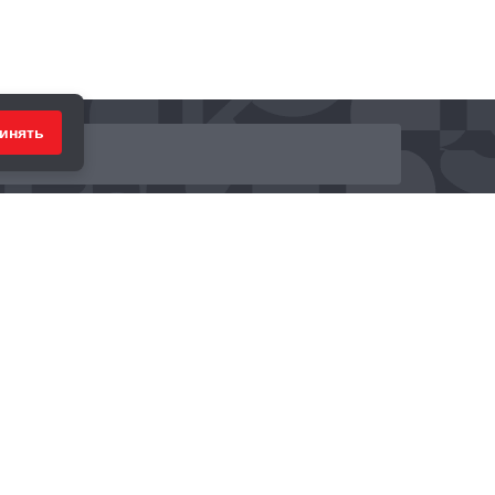
инять
ринимаем к оплате: