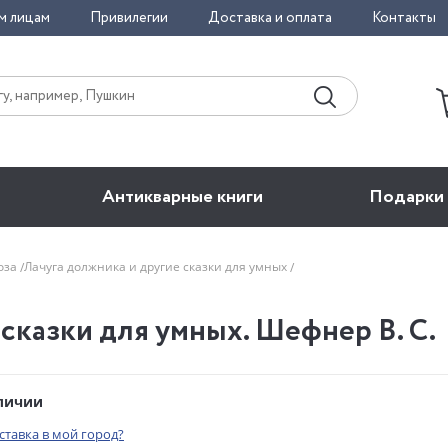
м лицам
Привилегии
Доставка и оплата
Контакты
Антикварные книги
Подарки
оза
Лачуга должника и другие сказки для умных
сказки для умных. Шефнер В. С.
аличии
оставка в мой город?