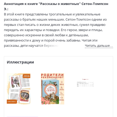
Редактор/
Захарова В. С.
Аннотация к книге "Рассказы о животных" Сетон-Томпсон
составитель:
Э.:
Перевод:
Чуковский Николай
В этой книге представлены трогательные и увлекательные
Тип обложки:
Гибкая обложка
рассказы о братьях наших меньших. Сетон-Томпсон одним из
первых стал писать о жизни диких животных, сумел правдиво
Иллюстраторы:
Дударенко Виталий
передать их характеры и повадки. Его герои, звери и птицы,
Формат:
72х100 1/16
совершенно искренни в своей любви к детёнышам,
Размеры в мм
240x170x10
привязанности к дому и порой очень забавны. Читая эти
(ДхШхВ):
рассказы, дети научатся бережно относиться окружающему миру
Читать дальше…
Вес:
295 гр.
и всем населяющим его живым существам.
Страниц:
128
Тираж:
5000 экз.
Иллюстрации
Код товара:
50092368
Артикул:
9785389256026
ISBN:
9785389256026
В продаже с:
02.07.2024