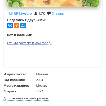
4,6
1,7K
Отзывы
Поделись с друзьями:
нет в наличии
Есть ли доставка в мой город?
Издательство:
Махаон
Год издания:
2024
Место издания:
Москва
Возраст:
12 - 15
Язык текста:
русский
Дополнительная информация
Язык оригинала:
английский