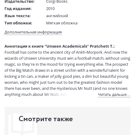
Издательство:
Corgi Books
Год издания:
2010
Язык текста:
английский
Тип обложки:
Мягкая обложка
Формат:
110x177 mm
Дополнительная информация
Размеры в мм
177x110
(ДхШхВ):
Аннотация к книге "Unseen Academicals" Pratchett T.:
Вес:
295 гр.
Football has come to the ancient city of Ankh-Morpork. And now the
Страниц:
540
wizards of Unseen University must win a football match, without using
Код товара:
50093856
magic, so they're in the mood for trying everything else. The prospect
of the Big Match draws in a street urchin with a wonderful talent for
Артикул:
11650633
kicking a tin can, a maker of jolly good pies, a dim but beautiful young
ISBN:
9780552153379
woman, who might just turn out to be the greatest fashion model
В продаже с:
16.08.2024
there has ever been, and the mysterious Mr Nutt (and no one knows
anything much about Mr Nutt, not even Mr Nutt, which worries him,
Читать дальше…
too). As the match approaches, four lives are entangled and changed
for ever. Because the thing about football — the important thing
about football — is that it is not just about football. Here we go! Here
Смотрите также
we go! Here we go!