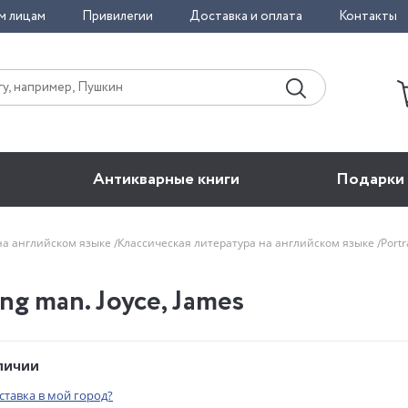
м лицам
Привилегии
Доставка и оплата
Контакты
Антикварные книги
Подарки
на английском языке
Классическая литература на английском языке
Portr
oung man. Joyce, James
аличии
оставка в мой город?