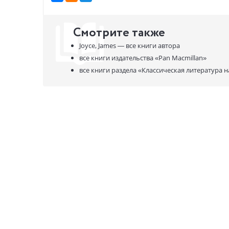
Смотрите также
Joyce, James —
все книги автора
все книги издательства
«Pan Macmillan»
все книги раздела
«Классическая литература н