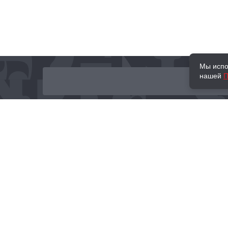
Мы испо
нашей
П
О нас
Наши проекты
Новости и мероприятия
Привилегии
Доставка и оплата
Контакты
Политика обработк
Отзывы
персональных данн