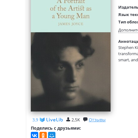
Издатель
Язык тек
Тип обло
Размеры
Дополнит
(ДхШхВ):
Аннотация
Вес:
Stephen Ki
transforma
smart, and
unimaginab
locating he
And Holly 
blocks fro
octogenari
kept, book
up to: the
shockingly
3,9
2,5K
Отзывы
Поделись с друзьями: