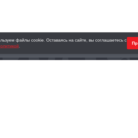
льзуем файлы cookie. Оставаясь на сайте, вы соглашаетесь с
Пр
олитикой
.
КНИГИ
АНТИКВАРНЫЕ КНИГИ
ПОДАРКИ
Наш интернет-магазин
Тел.:
+ 7 (495) 797-87-16
,
8 (800) 101-87-16
WhatsApp:
+7 (985) 730-12-15
Книжный магазин «Москва»
П
125375, г. Москва, ул. Тверская, д. 8, к. 1
и
ых
Тел.:
+7 (495) 797-87-17
Ежедневно с 10:00 до 22:00
info@moscowbooks.ru