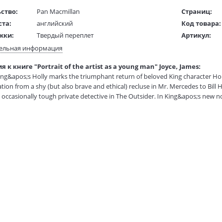
ство:
Pan Macmillan
Страниц:
ста:
английский
Код товара:
жки:
Твердый переплет
Артикул:
 в мм
110x160x20
ISBN:
ельная информация
В продаже с
 к книге "Portrait of the artist as a young man" Joyce, James:
1 гр.
ng&apos;s Holly marks the triumphant return of beloved King character Ho
tion from a shy (but also brave and ethical) recluse in Mr. Mercedes to Bill 
 occasionally tough private detective in The Outsider. In King&apos;s new nov
ly depraved and brilliantly disguised adversaries. When Penny Dahl calls th
r missing daughter, Holly is reluctant to accept the case. Her partner, Pete,
is meant to be on leave. But something in Penny Dahl&apos;s desperate voic
m where Bonnie Dahl disappeared live Professors Rodney and Emily Harris. Th
ans, devoted to each other, and semi-retired lifelong academics. But they ar
-lined home, one that may be related to Bonnie&apos;s disappearance. And i
y are savvy, they are patient, and they are ruthless. Holly must summon all
 twisted professors in this chilling new masterwork from Stephen King.