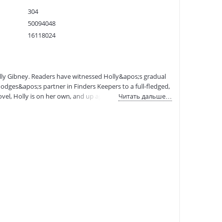
304
50094048
16118024
9781509827732
:
17.08.2024
lly Gibney. Readers have witnessed Holly&apos;s gradual
Hodges&apos;s partner in Finders Keepers to a full-fledged,
el, Holly is on her own, and up against a pair of
Читать дальше…
e Finders Keepers detective agency hoping for help
 has Covid. Her (very complicated) mother has just died.
e makes it impossible for Holly to turn her down. Mere
ey are the picture of bourgeois respectability: married
e harboring an unholy secret in the basement of their well-
t will prove nearly impossible to discover what they are
 her formidable talents to outthink and outmaneuver the