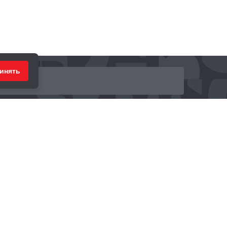
инять
ринимаем к оплате: