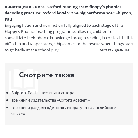
Страниц:
24
Аннотация к книге "Oxford reading tree: floppy`s phonics
Код товара:
50095370
decoding practice: oxford level 5: the big performance" Shipton,
Артикул:
15647601
Paul:
ISBN:
9781382030724
Engaging fiction and non-fiction fully aligned to each stage of the
Floppy's Phonics teaching programme, allowing children to
В продаже с:
15.09.2024
consolidate their phonic knowledge through reading in context. In this
Biff, Chip and Kipper story, Chip comes to the rescue when things start
to go badly at the school play.
Читать дальше…
Смотрите также
Shipton, Paul —
все книги автора
все книги издательства
«Oxford Academ»
все книги раздела
«Детская литература на английском
языке»