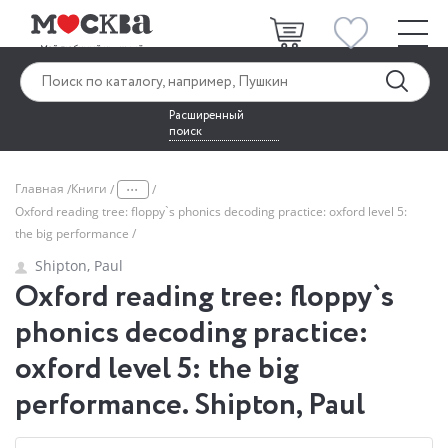
Расширенный
поиск
...
Главная
Книги
Oxford reading tree: floppy`s phonics decoding practice: oxford level 5:
the big performance
Shipton, Paul
Oxford reading tree: floppy`s
phonics decoding practice:
oxford level 5: the big
performance. Shipton, Paul