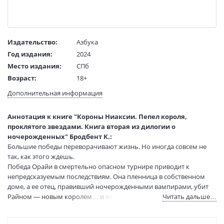
Издательство:
Азбука
Год издания:
2024
Место издания:
СПб
Возраст:
18+
Язык текста:
русский
Дополнительная информация
Язык оригинала:
английский
Редактор/
Бессонова Е.
Аннотация к книге "Короны Ниаксии. Пепел короля,
составитель:
проклятого звездами. Книга вторая из дилогии о
Перевод:
Иванов И.
ночерожденных" Бродбент К.:
Тип обложки:
Твердый переплет + суперобложка
Большие победы переворачивают жизнь. Но иногда совсем не
так, как этого ждешь.
Формат:
60х88 1/16
Победа Орайи в смертельно опасном турнире приводит к
Размеры в мм
217x150x36
непредсказуемым последствиям. Она пленница в собственном
(ДхШхВ):
доме, а ее отец, правивший ночерожденными вампирами, убит
Вес:
735 гр.
Райном — новым королем… и ее возлюбленным. Кругом
Читать дальше…
Страниц:
640
предательство и обман, и даже то, что Орайя знала о себе самой,
Тираж:
7000 экз.
оказывается ложью.