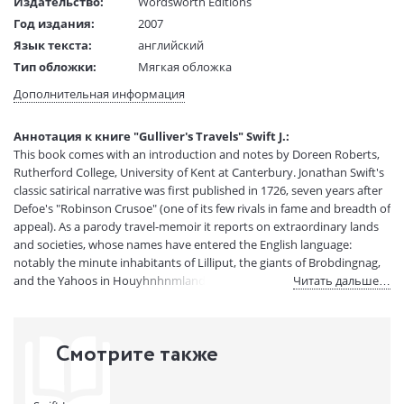
Издательство:
Wordsworth Editions
Год издания:
2007
Язык текста:
английский
Тип обложки:
Мягкая обложка
Формат:
125х195 мм
Дополнительная информация
Размеры в мм
195x125x20
(ДхШхВ):
Аннотация к книге "Gulliver's Travels" Swift J.:
Вес:
190 гр.
This book comes with an introduction and notes by Doreen Roberts,
Страниц:
250
Rutherford College, University of Kent at Canterbury. Jonathan Swift's
Код товара:
50095549
classic satirical narrative was first published in 1726, seven years after
Defoe's "Robinson Crusoe" (one of its few rivals in fame and breadth of
Артикул:
11008491
appeal). As a parody travel-memoir it reports on extraordinary lands
ISBN:
9781853260278
and societies, whose names have entered the English language:
В продаже с:
02.10.2024
notably the minute inhabitants of Lilliput, the giants of Brobdingnag,
and the Yahoos in Houyhnhnmland, where talking horses are the
Читать дальше…
dominant species. It spares no vested interest from its irreverent wit,
and its attack on political and financial corruption, as well as abuses in
science, continue to resonate in our own times.
Смотрите также