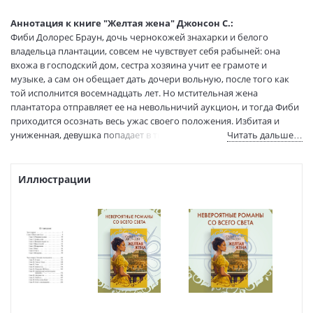
Язык оригинала:
английский
Перевод:
Крусанова Ю.
Аннотация к книге "Желтая жена" Джонсон С.:
Тип обложки:
Твердый переплет
Фиби Долорес Браун, дочь чернокожей знахарки и белого
владельца плантации, совсем не чувствует себя рабыней: она
Размеры в мм
205x130x25
вхожа в господский дом, сестра хозяина учит ее грамоте и
(ДхШхВ):
музыке, а сам он обещает дать дочери вольную, после того как
Вес:
470 гр.
той исполнится восемнадцать лет. Но мстительная жена
Страниц:
448
плантатора отправляет ее на невольничий аукцион, и тогда Фиби
Код товара:
50096071
приходится осознать весь ужас своего положения. Избитая и
Артикул:
9785389261631
униженная, девушка попадает в тюрьму Лапье — страшное
Читать дальше…
ISBN:
9785389261631
место, где чернокожими торгуют, как скотом… Так начинается
тихая война Фиби Браун: незаметная битва храброй маленькой
В продаже с:
05.10.2024
женщины против насилия, надругательства, лишения
Иллюстрации
человеческого достоинства одних людей другими — против
рабства.