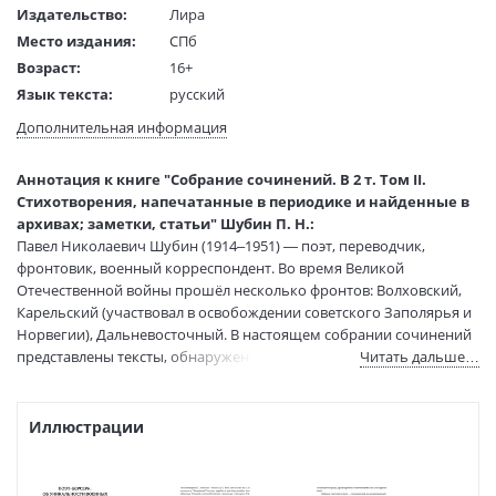
Издательство:
Лира
Место издания:
СПб
Возраст:
16+
Язык текста:
русский
Редактор/
Прилепин З.
Дополнительная информация
составитель:
Тип обложки:
Твердый переплет
Аннотация к книге "Собрание сочинений. В 2 т. Том II.
Формат:
70х100 1/16
Стихотворения, напечатанные в периодике и найденные в
Размеры в мм
240x170x32
архивах; заметки, статьи" Шубин П. Н.:
(ДхШхВ):
Павел Николаевич Шубин (1914–1951) — поэт, переводчик,
Вес:
950 гр.
фронтовик, военный корреспондент. Во время Великой
Страниц:
608
Отечественной войны прошёл несколько фронтов: Волховский,
Карельский (участвовал в освобождении советского Заполярья и
Тираж:
1000 экз.
Норвегии), Дальневосточный. В настоящем собрании сочинений
Код товара:
50096234
представлены тексты, обнаруженные в РГАЛИ, РГБ, ГЛМ им. В. И.
Читать дальше…
Артикул:
452701228
Даля, Чернавской библиотеке им П. Н. Шубина, Липецком
ISBN:
9785907727366
областном краеведческом музее, в частных собраниях. Издание
В продаже с:
18.10.2024
сопровождается культурологическими статьями и очерками, а
Иллюстрации
также научным комментарием.
Том II включает стихотворения, напечатанные в периодике и
найденные в архивах, а также заметки и статьи Павла Шубина