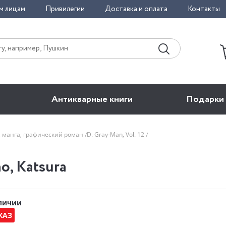
м лицам
Привилегии
Доставка и оплата
Контакты
Антикварные книги
Подарки
, манга, графический роман
D. Gray-Man, Vol. 12
no, Katsura
аличии
КАЗ