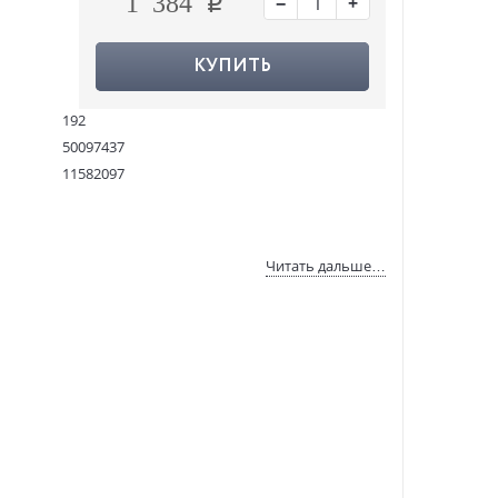
−
+
1 384
КУПИТЬ
192
50097437
11582097
9781421523897
:
22.11.2024
Читать дальше…