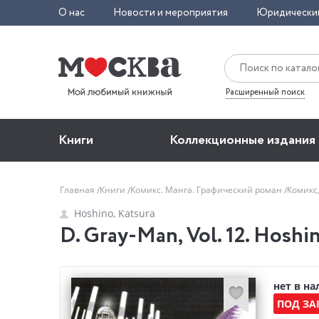
О нас
Новости и мероприятия
Юридически
Расширенный поиск
Книги
Коллекционные издания
Главная
Книги
Комикс. Манга. Графический роман
Комикс
Hoshino, Katsura
D. Gray-Man, Vol. 12. Hoshi
нет в н
ПОД ЗА