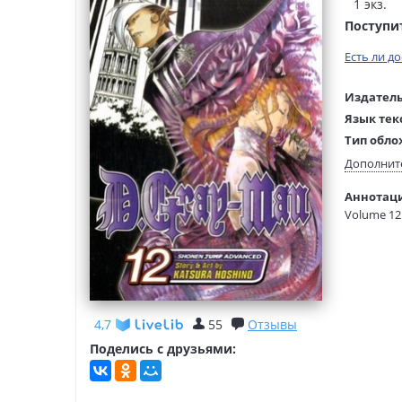
1 экз.
Поступи
Есть ли д
Издатель
Язык тек
Тип обло
Размеры
Дополнит
(ДхШхВ):
Аннотация
Вес:
Volume 12 
4,7
55
Отзывы
Поделись с друзьями: