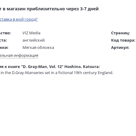
т в магазин приблизительно через 3-7 дней
оставка в мой город?
ство:
VIZ Media
Страниц:
ста:
английский
Код товара:
жки:
Мягкая обложка
Артикул:
 в мм
200x130x20
ISBN:
ельная информация
В продаже с
 к книге "D. Gray-Man, Vol. 12" Hoshino, Katsura:
1 гр.
in the D.Gray-Manseries set in a fictional 19th century England.