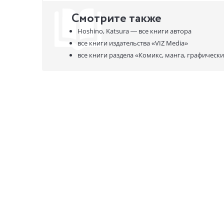
Смотрите также
Hoshino, Katsura —
все книги автора
все книги издательства
«VIZ Media»
все книги раздела
«Комикс, манга, графическ