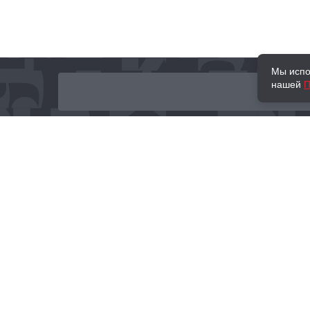
Мы испо
нашей
П
О нас
Наши проекты
Новости и мероприятия
Привилегии
Доставка и оплата
Контакты
Политика обработк
Отзывы
персональных данн
© 2002–2026 «Торговый Дом Книги «МОСКВА»
info@moscowbooks.ru