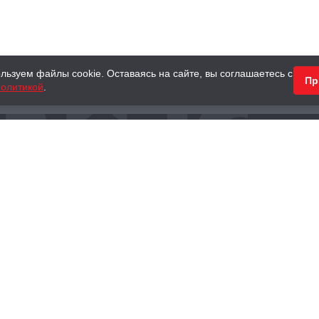
льзуем файлы cookie. Оставаясь на сайте, вы соглашаетесь с
Пр
олитикой
.
КНИГИ
АНТИКВАРНЫЕ КНИГИ
ПОДАРКИ
Наш интернет-магазин
Тел.:
+ 7 (495) 797-87-16
,
8 (800) 101-87-16
WhatsApp:
+7 (985) 730-12-15
Книжный магазин «Москва»
П
125375, г. Москва, ул. Тверская, д. 8, к. 1
и
ых
Тел.:
+7 (495) 797-87-17
Ежедневно с 10:00 до 22:00
info@moscowbooks.ru