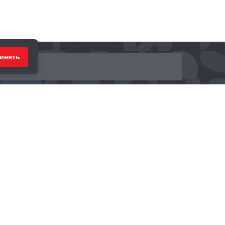
инять
ринимаем к оплате: