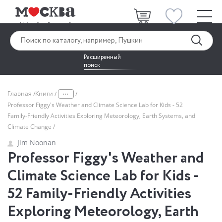
Расширенный
поиск
...
Главная
Книги
Professor Figgy's Weather and Climate Science Lab for Kids - 52
Family-Friendly Activities Exploring Meteorology, Earth Systems, and
Climate Change
Jim Noonan
Professor Figgy's Weather and
Climate Science Lab for Kids -
52 Family-Friendly Activities
Exploring Meteorology, Earth