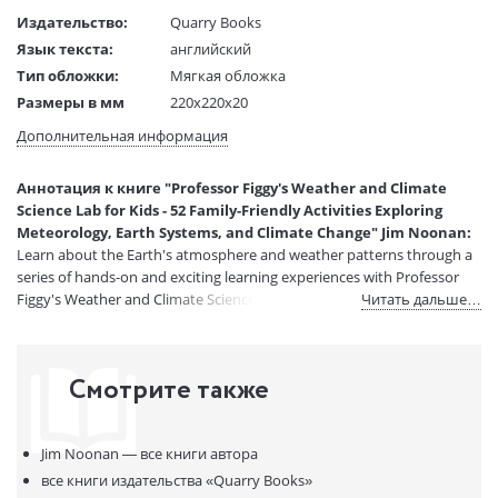
Издательство:
Quarry Books
Язык текста:
английский
Тип обложки:
Мягкая обложка
Размеры в мм
220x220x20
(ДхШхВ):
Дополнительная информация
Вес:
1 гр.
Страниц:
144
Аннотация к книге "Professor Figgy's Weather and Climate
Код товара:
50097786
Science Lab for Kids - 52 Family-Friendly Activities Exploring
Артикул:
15553550
Meteorology, Earth Systems, and Climate Change" Jim Noonan:
ISBN:
9780760370858
Learn about the Earth's atmosphere and weather patterns through a
series of hands-on and exciting learning experiences with Professor
В продаже с:
13.12.2024
Figgy's Weather and Climate Science Lab for Kids.
Читать дальше…
Смотрите также
Jim Noonan —
все книги автора
все книги издательства
«Quarry Books»