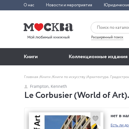
О нас
Новости и мероприятия
Юридически
Расширенный поиск
Книги
Коллекционные издания
Главная
Книги
Книги по искусству
Архитектура. Градостро
Frampton, Kenneth
Le Corbusier (World of Art)
нет в н
Есть ли д