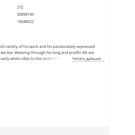
272
50098193
16048522
9780500204887
:
17.12.2024
nd variety of his work and his passionately expressed
e live. Weaving through his long and prolific life are
arly white villas to the Unitй d'Habitation at Marseilles;
Читать дальше…
rm towers imposed on the city of Paris and his work at
tic and architecture historian Kenneth Frampton re-examines
d presents us with a Le Corbusier for the 21st century. This
 with colour. .