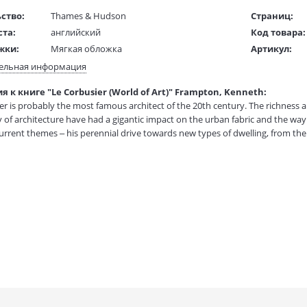
ство:
Thames & Hudson
Страниц:
ста:
английский
Код товара:
жки:
Мягкая обложка
Артикул:
 в мм
210x160x20
ISBN:
ельная информация
В продаже с
 к книге "Le Corbusier (World of Art)" Frampton, Kenneth:
1 гр.
er is probably the most famous architect of the 20th century. The richness a
 of architecture have had a gigantic impact on the urban fabric and the way w
urrent themes – his perennial drive towards new types of dwelling, from the e
ng concepts of urban form, including the Plan Voisin of 1925 with its crucifo
 in India; and his belief in a new technocratic order. The distinguished cri
ets of his artistic and philosophical world-view in light of recent thinking, an
ition features a new introduction; some illustrations have now been replaced