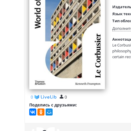
Издатель
Язык тек
Тип обло
Размеры
Дополнит
(ДхШхВ):
Аннотация
Вес:
Le Corbusi
philosophy
certain rec
his evolvi
Chandigarh
all the fac
revised ed
0
0
Поделись с друзьями: