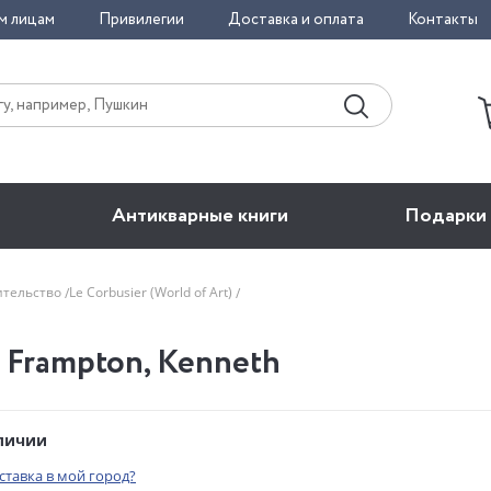
м лицам
Привилегии
Доставка и оплата
Контакты
Антикварные книги
Подарки
ительство
Le Corbusier (World of Art)
. Frampton, Kenneth
аличии
оставка в мой город?