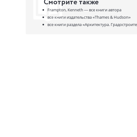
Смотрите также
Frampton, Kenneth —
все книги автора
все книги издательства
«Thames & Hudson»
все книги раздела
«Архитектура. Градостроит