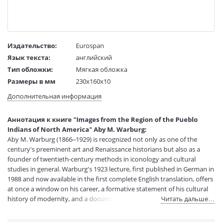
Издательство:
Eurospan
Язык текста:
английский
Тип обложки:
Мягкая обложка
Размеры в мм
230x160x10
(ДхШхВ):
Дополнительная информация
Вес:
1 гр.
Страниц:
128
Аннотация к книге "Images from the Region of the Pueblo
Код товара:
50098239
Indians of North America" Aby M. Warburg:
Артикул:
14516517
Aby M. Warburg (1866–1929) is recognized not only as one of the
ISBN:
9780801484353
century's preeminent art and Renaissance historians but also as a
founder of twentieth-century methods in iconology and cultural
В продаже с:
17.12.2024
studies in general. Warburg's 1923 lecture, first published in German in
1988 and now available in the first complete English translation, offers
at once a window on his career, a formative statement of his cultural
history of modernity, and a document in the ethnography of the
Читать дальше…
American Southwest. This edition includes thirty-nine photographs,
many of them originally presented as slides with the speech, and a rich