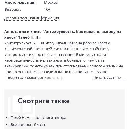
Место издания:
Москва
Возраст:
16+
Язык текста:
русский
Дополнительная информация
Язык оригинала:
английский
Перевод:
Караев Н.
Аннотация к книге "Антихрупкость. Как извлечь выгоду из
Тип обложки:
Мягкая обложка
хаоса" Талеб Н. Н.:
«Антихрупкость» — книга уникальная: она рассказывает о
Формат:
203x128x40
ключевом свойстве людей, систем и не только, свойстве, у
Размеры в мм
203x128x40
которого до сих пор не было названия. В мире, где царит
(ДхШхВ):
неопределенность, нельзя желать большего, чем быть
Вес:
668 гр.
антихрупким, то есть уметь при столкновении с хаосом жизни не
Страниц:
864
просто оставаться невредимым, но и становиться лучше
Код товара:
50098573
прежнего, эволюционировать, развиваться. Талеб формулирует
Читать дальше…
Артикул:
9785389260153
простые правила, которые позволяют нам преодолеть хрупкость
и действовать так, чтобы непредсказуемая неопределенность, тот
ISBN:
9785389260153
грозный и внезапный Черный лебедь, не причинила нам вреда —
В продаже с:
27.12.2024
Смотрите также
и более того, чтобы эта редкая и сильная птица помогла нам
совершенствоваться. Для этого следует в первую очередь
осознать: мы по природе своей антихрупки и не должны
Талеб Н. Н. —
все книги автора
позволять кому бы то ни было лишать нас этого чудесного
свойства.
Все авторы - Ливан