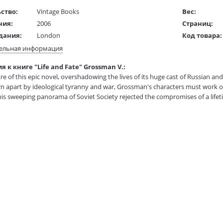
ство:
Vintage Books
Вес:
ния:
2006
Страниц:
дания:
London
Код товара:
ста:
английский
Артикул:
ельная информация
жки:
Мягкая обложка
ISBN:
 к книге "Life and Fate" Grossman V.:
130x200 mm
В продаже с
re of this epic novel, overshadowing the lives of its huge cast of Russian an
 в мм
200x130
rn apart by ideological tyranny and war, Grossman's characters must work ou
his sweeping panorama of Soviet Society rejected the compromises of a lifet
npublished until it was smuggled into the West in 1980, where it was hailed