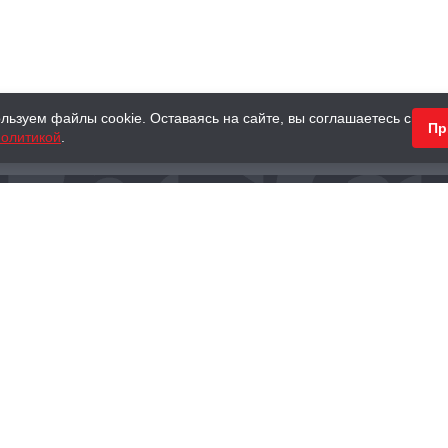
льзуем файлы cookie. Оставаясь на сайте, вы соглашаетесь с
Пр
олитикой
.
КНИГИ
АНТИКВАРНЫЕ КНИГИ
ПОДАРКИ
Наш интернет-магазин
Тел.:
+ 7 (495) 797-87-16
,
8 (800) 101-87-16
WhatsApp:
+7 (985) 730-12-15
Книжный магазин «Москва»
П
125375, г. Москва, ул. Тверская, д. 8, к. 1
и
ых
Тел.:
+7 (495) 797-87-17
Ежедневно с 10:00 до 22:00
info@moscowbooks.ru