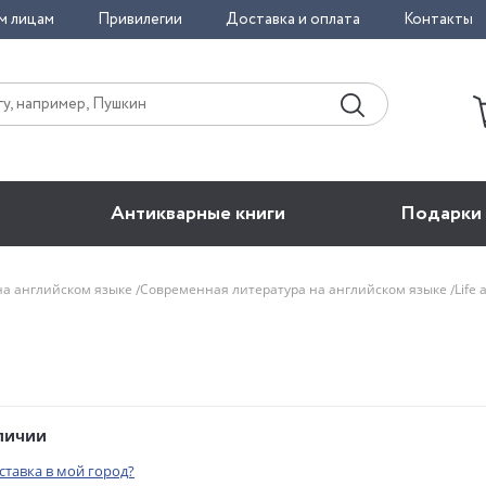
м лицам
Привилегии
Доставка и оплата
Контакты
Антикварные книги
Подарки
на английском языке
Современная литература на английском языке
Life 
аличии
оставка в мой город?