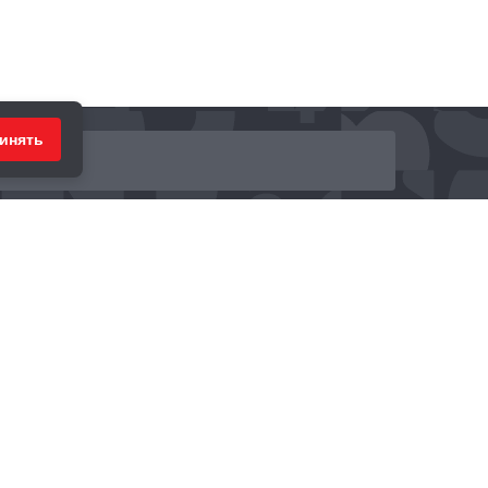
инять
ринимаем к оплате: