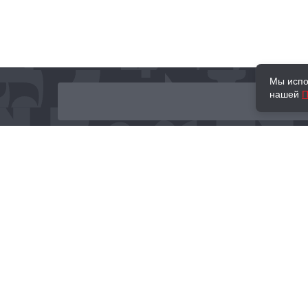
Мы испо
нашей
П
О нас
Наши проекты
Новости и мероприятия
Привилегии
Доставка и оплата
Контакты
Политика обработк
Отзывы
персональных данн
© 2002–2026 «Торговый Дом Книги «МОСКВА»