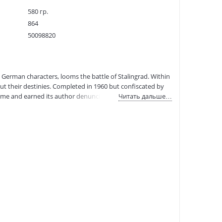
580 гр.
864
50098820
263529
9780099506164
:
11.01.2025
d German characters, looms the battle of Stalingrad. Within
t their destinies. Completed in 1960 but confiscated by
ime and earned its author denunciation and disgrace. It
Читать дальше…
 as a masterpiece.