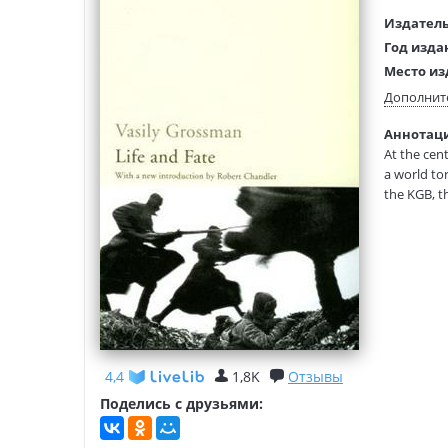
Издатель
Год изда
Место из
Язык тек
Дополнит
Тип обло
Аннотация
Формат:
At the cent
Размеры
a world to
(ДхШхВ):
the KGB, t
remained u
4,4
1,8K
Отзывы
Поделись с друзьями: