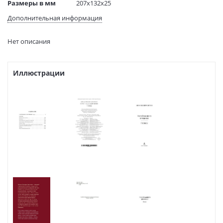
Размеры в мм
207x132x25
(ДхШхВ):
Дополнительная информация
Вес:
396 гр.
Страниц:
384
Нет описания
Код товара:
50099312
Артикул:
9785389274662
ISBN:
9785389274662
Иллюстрации
В продаже с:
22.01.2025