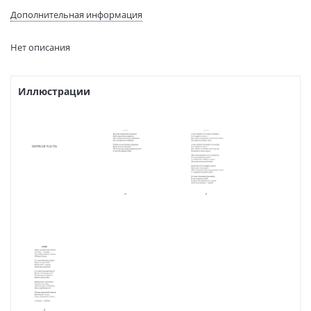
(ДхШхВ):
Дополнительная информация
Вес:
171 гр.
Страниц:
192
Нет описания
Код товара:
50099323
Артикул:
469362296
ISBN:
9785907727632
Иллюстрации
В продаже с:
22.01.2025