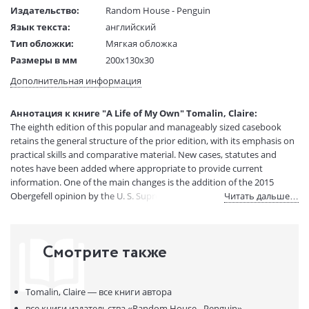
Издательство:
Random House - Penguin
Язык текста:
английский
Тип обложки:
Мягкая обложка
Размеры в мм
200x130x30
(ДхШхВ):
Дополнительная информация
Вес:
1 гр.
Страниц:
352
Аннотация к книге "A Life of My Own" Tomalin, Claire:
Код товара:
50099331
The eighth edition of this popular and manageably sized casebook
Артикул:
13960076
retains the general structure of the prior edition, with its emphasis on
ISBN:
9780241974834
practical skills and comparative material. New cases, statutes and
notes have been added where appropriate to provide current
В продаже с:
23.01.2025
information. One of the main changes is the addition of the 2015
Obergefell opinion by the U. S. Supreme Court regarding gay marriage.
Читать дальше…
Смотрите также
Tomalin, Claire —
все книги автора
все книги издательства
«Random House - Penguin»