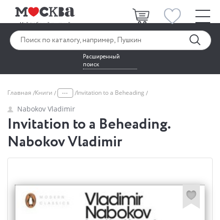
Расширенный
поиск
...
Главная
Книги
Invitation to a Beheading
Nabokov Vladimir
Invitation to a Beheading.
Nabokov Vladimir