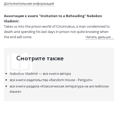
(ДхШхВ):
Дополнительная информация
Вес:
1 гр.
Страниц:
192
Аннотация к книге "Invitation to a Beheading" Nabokov
Код товара:
50100682
Vladimir:
Артикул:
15258759
Takes us into the prison-world of Cincinnatus, a man condemned to
ISBN:
9780141185606
death and spending his last days in prison not quite knowing when
the end will come.
Читать дальше…
В продаже с:
11.02.2025
Смотрите также
Nabokov Vladimir —
все книги автора
все книги издательства
«Random House - Penguin»
все книги раздела
«Классическая литература на английском
языке»