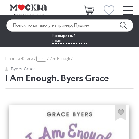
Расширенный
поиск
...
Главная
Книги
I Am Enough
Byers Grace
I Am Enough. Byers Grace