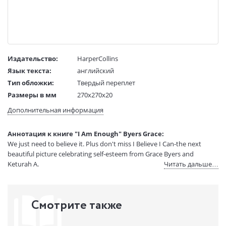
Издательство:
HarperCollins
Язык текста:
английский
Тип обложки:
Твердый переплет
Размеры в мм
270x270x20
(ДхШхВ):
Дополнительная информация
Вес:
1 гр.
Страниц:
32
Аннотация к книге "I Am Enough" Byers Grace:
Код товара:
50119234
We just need to believe it. Plus don't miss I Believe I Can-the next
Артикул:
13648543
beautiful picture celebrating self-esteem from Grace Byers and
ISBN:
9780062667120
Keturah A.
Читать дальше…
В продаже с:
20.03.2026
Смотрите также