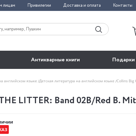
м лицам
Привилегии
Доставка и оплата
Контакты
Антикварные книги
Подарки
на английском языке
Детская литература на английском языке
Collins Bi
 THE LITTER: Band 02B/Red B. Mit
аличии
КАЗ