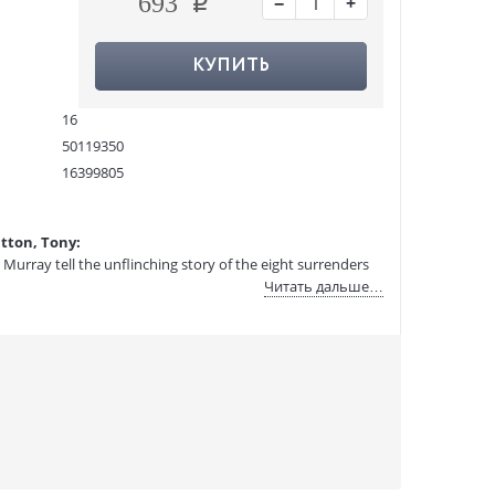
−
+
693
КУПИТЬ
16
50119350
16399805
9780007185658
:
28.03.2026
tton, Tony:
 Murray tell the unflinching story of the eight surrenders
Читать дальше…