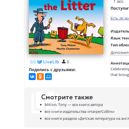
1 экз.
Поступи
Есть ли д
Издатель
Язык тек
Тип обло
Размеры
Дополнит
(ДхШхВ):
0,0
0
Аннотация
Вес:
Celebratin
Поделись с друзьями:
that broug
Смотрите также
Mitton, Tony —
все книги автора
все книги издательства
«HarperCollins»
все книги раздела
«Детская литература на анг