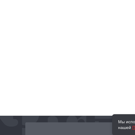
Мы испо
нашей
П