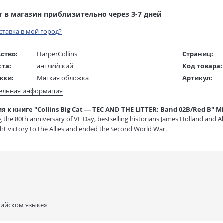
т в магазин приблизительно через 3-7 дней
оставка в мой город?
ство:
HarperCollins
Страниц:
ста:
английский
Код товара:
жки:
Мягкая обложка
Артикул:
 в мм
200x210x10
ISBN:
ельная информация
В продаже с
 к книге "Collins Big Cat — TEC AND THE LITTER: Band 02B/Red B" Mi
1 гр.
g the 80th anniversary of VE Day, bestselling historians James Holland and Al
ht victory to the Allies and ended the Second World War.
лийском языке»