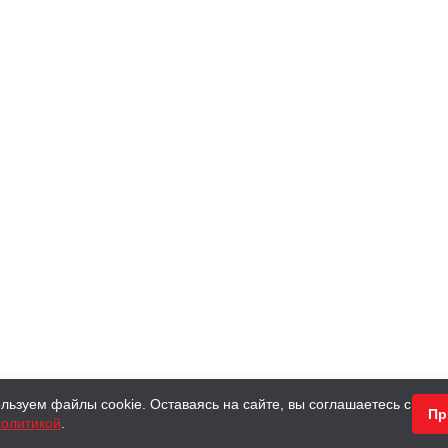
льзуем файлы cookie. Оставаясь на сайте, вы соглашаетесь с
Пр
олитикой
.
КНИГИ
АНТИКВАРНЫЕ КНИГИ
ПОДАРКИ