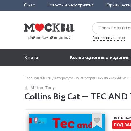
О нас
Новости и мероприятия
Юридически
Расширенный поиск
Книги
Коллекционные издания
Главная
Книги
Литература на иностранных языках
Книги 
Mitton, Tony
Collins Big Cat — TEC AND
нет в н
ПОД ЗА