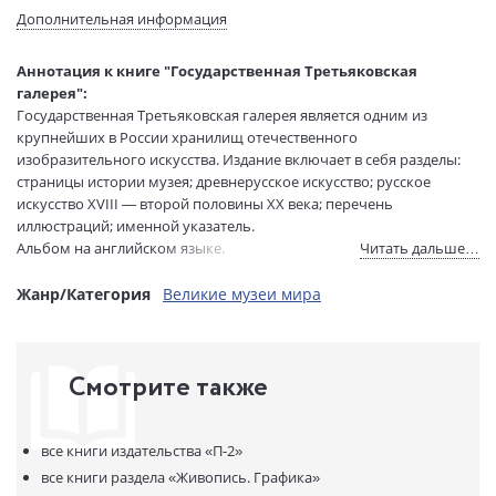
Язык текста:
английский
Дополнительная информация
Язык оригинала:
русский
Редактор/
Андреева Г.; Родионов В.; Юшкова О.
Аннотация к книге "Государственная Третьяковская
составитель:
галерея":
Тип обложки:
Бархат+футляр
Государственная Третьяковская галерея является одним из
Формат:
235х300 мм
крупнейших в России хранилищ отечественного
изобразительного искусства. Издание включает в себя разделы:
Размеры в мм
315x250x45
страницы истории музея; древнерусское искусство; русское
(ДхШхВ):
искусство XVIII — второй половины XX века; перечень
Вес:
2255 гр.
иллюстраций; именной указатель.
Страниц:
303
Альбом на английском языке.
Читать дальше…
Код товара:
502675
Артикул:
978-5-93893-491-7
Жанр/Категория
Великие музеи мира
ISBN:
978-5-93893-491-7
В продаже с:
29.03.2010
Смотрите также
все книги издательства
«П-2»
все книги раздела
«Живопись. Графика»