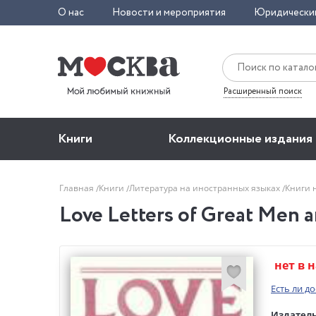
О нас
Новости и мероприятия
Юридически
Расширенный поиск
Книги
Коллекционные издания
Главная
Книги
Литература на иностранных языках
Книги 
Love Letters of Great Men
нет в 
Есть ли д
Издатель