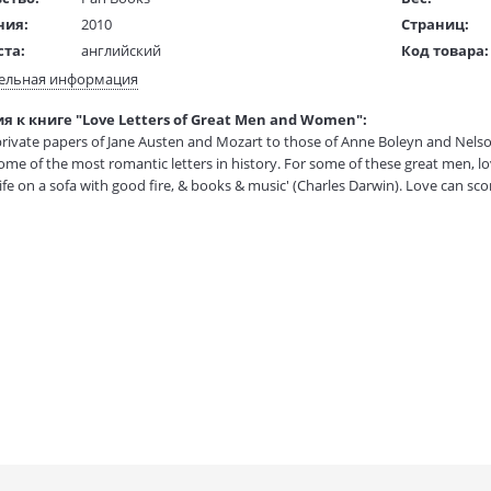
ния:
2010
Страниц:
ста:
английский
Код товара:
жки:
Мягкая обложка
Артикул:
ельная информация
130x197 mm
ISBN:
я к книге "Love Letters of Great Men and Women":
 в мм
197x130
В продаже с
rivate papers of Jane Austen and Mozart to those of Anne Boleyn and Nels
me of the most romantic letters in history. For some of these great men, love
ife on a sofa with good fire, & books & music' (Charles Darwin). Love can scor
ne's heart like a cooling rain (Flaubert). But what about the other side of t
omen in history? Taken together, these love letters show that perhaps little 
onging are all represented here — as is the simple pleasure of sending a let
 includes letters by: Anne Boleyn; Beethoven; Edith Wharton; Mark Twain; Mar
owning; GK Chesterton; Queen Victoria; Napoleon Bonaparte; The Empress J
Mansfield. The praise for "Love Letters of Great Men" include: 'The most rom
movie...Famous men caught with pen in hand and heart in mouth' — "The Ti