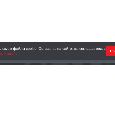
льзуем файлы cookie. Оставаясь на сайте, вы соглашаетесь с
Пр
олитикой
.
КНИГИ
АНТИКВАРНЫЕ КНИГИ
ПОДАРКИ
Наш интернет-магазин
Тел.:
+ 7 (495) 797-87-16
,
8 (800) 101-87-16
WhatsApp:
+7 (985) 730-12-15
Книжный магазин «Москва»
П
125375, г. Москва, ул. Тверская, д. 8, к. 1
и
ых
Тел.:
+7 (495) 797-87-17
Ежедневно с 10:00 до 22:00
info@moscowbooks.ru