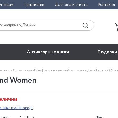
м лицам
Привилегии
Доставка и оплата
Контакты
Антикварные книги
Подарки
на английском языке
Нон-фикшн на английском языке
Love Letters of G
 and Women
наличии
оставка в мой город?
ство:
Pan Books
Вес: