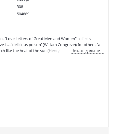
308
504889
11649247
978-0-330-51513-9
:
13.04.2010
on, "Love Letters of Great Men and Women" collects
 is a 'delicious poison' (William Congreve); for others, 'a
ch like the heat of the sun (Henry-VIII), or penetrate the
Читать дальше…
he story? What of the secret hopes and lives of some of the
has changed over the last 2,000 years. Passion, jealousy,
ter to, and receiving one from, the person you love most.
y Wordsworth; Nell Gwyn (mistress of Charles-II); Elizabeth
osephine; Mary Wollstonecraft; Amadeus Mozart; and,
antic book ever' — "Daily Mail". 'Inspired by the "Sex and
mes".