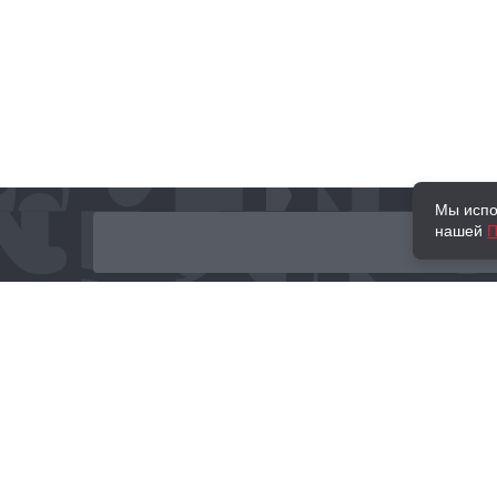
Мы испо
нашей
П
О нас
Наши проекты
Новости и мероприятия
Привилегии
Доставка и оплата
Контакты
Политика обработк
Отзывы
персональных данн