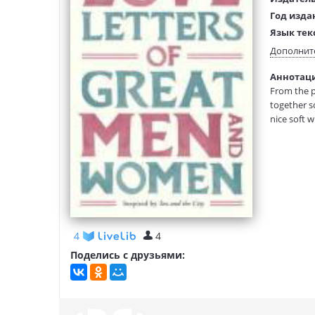
Год изда
Язык тек
Тип обло
Дополнит
Формат:
Аннотаци
Размеры
From the p
(ДхШхВ):
together so
nice soft w
depths of o
greatest w
hope and l
This title
Barrett Br
Katherine 
the City" 
4
4
Поделись с друзьями: