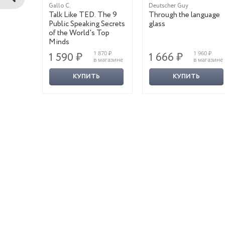
Gallo C.
Deutscher Guy
artime
Talk Like TED. The 9
Through the language
e and
Public Speaking Secrets
glass
of the World's Top
Minds
190 ₽
1 870 ₽
1 960 ₽
1 590 ₽
1 666 ₽
магазине
в магазине
в магазине
КУПИТЬ
КУПИТЬ