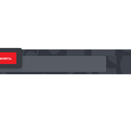
инять
ринимаем к оплате: