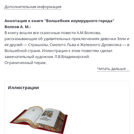
многоуровневое изображение)
Дополнительная информация
Инкрустация:
Накладной элемент
Бумага:
Офсетная
Аннотация к книге "Волшебник изумрудного города"
Обрез:
Рисованный
Волков А. М.:
Иллюстрации:
Владимирский Л. В.
В книгу вошли все сказочные повести А.М.Волкова,
Иллюстраторы:
Владимирский Леонид Викторович
рассказывающие об удивительных приключениях девочки Элли и
ее друзей — Страшилы, Смелого Льва и Железного Дровосека — в
Формат:
84х108 1/32
Волшебной стране. Иллюстрации к этим повестям сделал
Размеры в мм
265x200x64
замечательный художник Л.В.Владимирский.
(ДхШхВ):
Ограниченный тираж.
Вес:
2310 гр.
Читать дальше…
Страниц:
991
Цвет обложки может отличаться от представленной.
Код товара:
523997
В продаже с:
07.09.2010
ЦВЕТ ПЕРЕПЛЕТА МОЖЕТ ОТЛИЧАТЬСЯ ОТ ПРЕДСТАВЛЕННОГО.
Иллюстрации