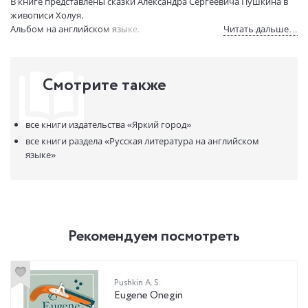
Формат:
195х275 мм
В книге представлены сказки Александра Сергеевича Пушкина в
живописи Холуя.
Размеры в мм
275x195x14
Альбом на английском языке.
Читать дальше…
(ДхШхВ):
Вес:
725 гр.
Страниц:
128
Код товара:
636224
Смотрите также
Артикул:
3383
ISBN:
978-5-9663-0231-3
все книги издательства
«Яркий город»
В продаже с:
30.07.2012
все книги раздела
«Русская литература на английском
языке»
Рекомендуем посмотреть
Pushkin A. S.
Eugene Onegin