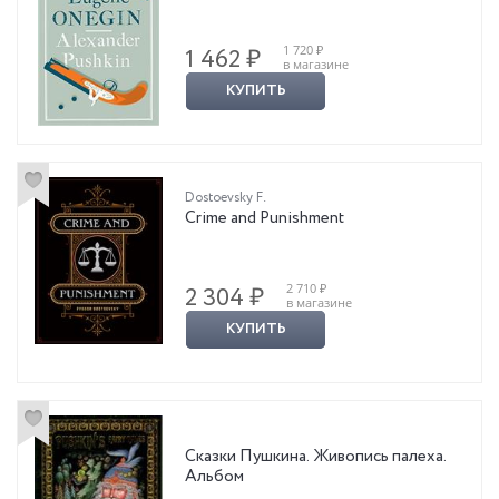
1 720 ₽
1 462 ₽
в магазине
КУПИТЬ
Dostoevsky F.
Crime and Punishment
2 710 ₽
2 304 ₽
в магазине
КУПИТЬ
Сказки Пушкина. Живопись палеха.
Альбом