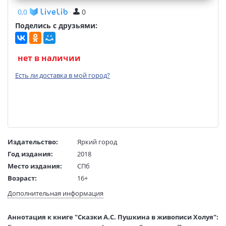
0,0
0
Поделись с друзьями:
нет в наличии
Есть ли доставка в мой город?
Издательство:
Яркий город
Год издания:
2018
Место издания:
СПб
Возраст:
16+
Язык текста:
английский
Дополнительная информация
Язык оригинала:
русский
Тип обложки:
Твердый переплет
Аннотация к книге "Сказки А.С. Пушкина в живописи Холуя":