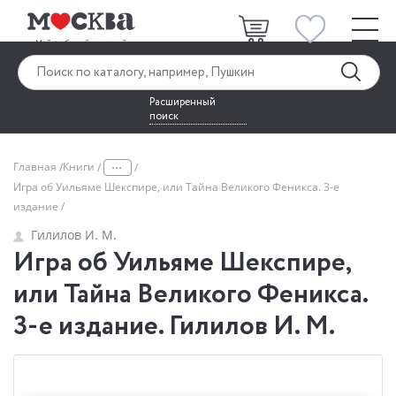
Расширенный
поиск
...
Главная
Книги
Игра об Уильяме Шекспире, или Тайна Великого Феникса. 3-е
издание
Гилилов И. М.
Игра об Уильяме Шекспире,
или Тайна Великого Феникса.
3-е издание. Гилилов И. М.