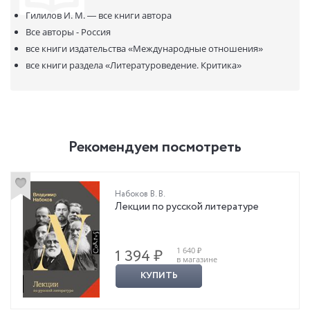
книге с увлекательным стилем изложения.
Гилилов И. М. —
все книги автора
Все авторы - Россия
все книги издательства
«Международные отношения»
все книги раздела
«Литературоведение. Критика»
Рекомендуем посмотреть
Набоков В. В.
Лекции по русской литературе
1 640 ₽
1 394 ₽
в магазине
КУПИТЬ