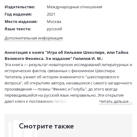
Издательство:
Международные отношения
Год издания:
2021
Место издания:
Москва
Язык текста:
русский
Тип обложки:
Твердый переплет
Дополнительная информация
Формат:
60х90 1/16
Размеры в мм
215x145x36
Аннотация к книге "Игра об Уильяме Шекспире, или Тайна
(ДхШхВ):
Великого Феникса. 3-е издание" Гилилов И. М.:
Вес:
745 гр.
Эта книга — результат новаторских исследований литературных и
Страниц:
536
исторических фактов, связанных с феноменом Шекспира.
Читатель узнает об истории знаменитого "шекспировского
Тираж:
500 экз.
вопроса", об открытиях автора, начавшихся с самого загадочного
Код товара:
659926
произведения — поэмы "Феникс и Голубь", до этого всегда
Артикул:
03055323
переводившейся на русский язык неправильно. Эти открытия
ISBN:
978-5-7133-1430-9
дают ключ к постижению потрясающей и прекрасной тайны в
Читать дальше…
В продаже с:
20.12.2012
истории человеческой культуры — тайны Великого имени —
Shakespeare.
Книга И.М.Гилилова не имеет аналогов на русском языке, о ряде
Смотрите также
установленных им фактов впервые узнали и западные ученые.
Строгая научность, насыщенность информацией сочетаются в