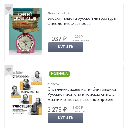
Довлатов С. Д.
Блеск и нищета русской литературы:
филологическая проза
1 220 ₽
1 037 ₽
в магазине
КУПИТЬ
НОВИНКА
Морсон Г. С.
Странники, идеалисты, бунтовщики:
Русские писатели в поисках смысла
жизни и ответов на вечные прокля
2 680 ₽
2 278 ₽
в магазине
КУПИТЬ