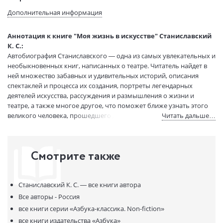
Язык текста:
русский
Дополнительная информация
Тип обложки:
Мягкая обложка
Формат:
75х100 1/32
Аннотация к книге "Моя жизнь в искусстве" Станиславский
Размеры в мм
180x115x23
К. С.:
(ДхШхВ):
Автобиография Станиславского — одна из самых увлекательных и
Вес:
275 гр.
необыкновенных книг, написанных о театре. Читатель найдет в
ней множество забавных и удивительных историй, описания
Страниц:
576
спектаклей и процесса их создания, портреты легендарных
Тираж:
3000 экз.
деятелей искусства, рассуждения и размышления о жизни и
Код товара:
773656
театре, а также многое другое, что поможет ближе узнать этого
Артикул:
А0000009140
великого человека, прошедшего долгий путь от актера-любителя
Читать дальше…
ISBN:
978-5-389-09051-4
до мировой славы создателя МХАТа и реформатора театрального
искусства.
В продаже с:
10.12.2014
Смотрите также
Станиславский К. С. —
все книги автора
Все авторы - Россия
все книги серии
«Азбука-классика. Non-fiction»
все книги издательства
«Азбука»