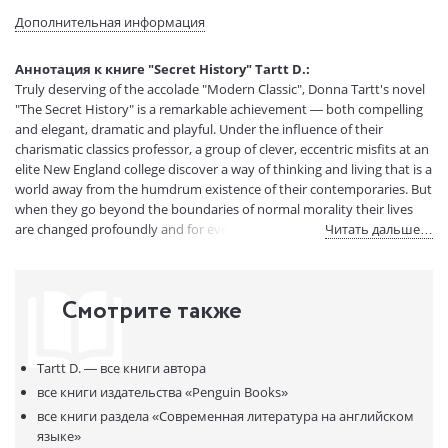
Тип обложки:
Мягкая обложка
Дополнительная информация
Формат:
128х198 мм
Размеры в мм
198x128x27
Аннотация к книге "Secret History" Tartt D.:
(ДхШхВ):
Truly deserving of the accolade "Modern Classic", Donna Tartt's novel
Вес:
440 гр.
"The Secret History" is a remarkable achievement — both compelling
Страниц:
630
and elegant, dramatic and playful. Under the influence of their
charismatic classics professor, a group of clever, eccentric misfits at an
Код товара:
790360
elite New England college discover a way of thinking and living that is a
Артикул:
11199950
world away from the humdrum existence of their contemporaries. But
ISBN:
978-0-140-16777-1
when they go beyond the boundaries of normal morality their lives
В продаже с:
23.03.2015
are changed profoundly and for ever. "It takes my breath away". (Ruth
Читать дальше…
Rendell). "Enthralling ...image the plot of Dostoyevsky's Crime and
Punishment crossed with the story of Euripides' "Bacchae" set against
the backdrop of Bret Easton Ellis' "The Rules of Attraction"...forceful,
Смотрите также
cerebral and impeccably controlled...ferociously well-
paced...remarkably powerful". ("The New York Times"). Donna Tartt
was born in Greenwood, Mississippi, and educated at the University of
Tartt D. —
все книги автора
Mississippi and Bennington College. She is a novelist, essayist, and
critic and author of "The Little Friend". "The Secret History" has been
все книги издательства
«Penguin Books»
translated into twenty-four languages.
все книги раздела
«Современная литература на английском
языке»