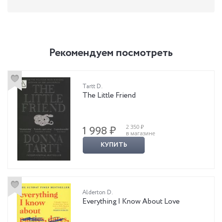
* НЕЗАКОННОЕ ПОТРЕБЛЕНИЕ НАРКОТИЧЕСКИХ СРЕДСТВ,
ПСИХОТРОПНЫХ ВЕЩЕСТВ, ИХ АНАЛОГОВ ПРИЧИНЯЕТ ВРЕД
ЗДОРОВЬЮ, ИХ НЕЗАКОННЫЙ ОБОРОТ ЗАПРЕЩЁН И ВЛЕЧЕТ
УСТАНОВЛЕННУЮ ЗАКОНОДАТЕЛЬСТВОМ ОТВЕТСТВЕННОСТЬ.
Рекомендуем посмотреть
Tartt D.
The Little Friend
2 350 ₽
1 998 ₽
в магазине
КУПИТЬ
Alderton D.
Everything I Know About Love