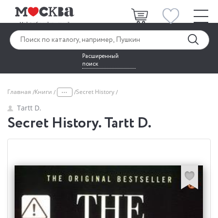
Расширенный
поиск
...
Главная
Книги
Secret History
Tartt D.
Secret History. Tartt D.