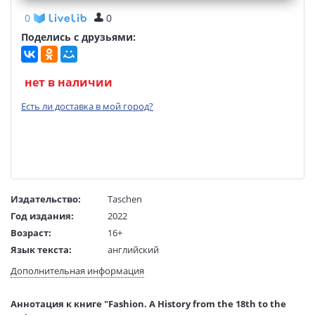
0
0
Поделись с друзьями:
нет в наличии
Есть ли доставка в мой город?
Издательство:
Taschen
Год издания:
2022
Возраст:
16+
Язык текста:
английский
Тип обложки:
Твердый переплет+суперобложка
Дополнительная информация
Формат:
145х200 мм
Размеры в мм
200x145x40
Аннотация к книге "Fashion. A History from the 18th to the
(ДхШхВ):