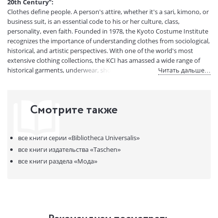
20th Century":
Вес:
1280 гр.
Clothes define people. A person's attire, whether it's a sari, kimono, or
Страниц:
646
business suit, is an essential code to his or her culture, class,
personality, even faith. Founded in 1978, the Kyoto Costume Institute
Код товара:
829737
recognizes the importance of understanding clothes from sociological,
Артикул:
12840621
historical, and artistic perspectives. With one of the world's most
ISBN:
978-3-8365-5719-1
extensive clothing collections, the KCI has amassed a wide range of
В продаже с:
25.12.2015
historical garments, underwear, shoes, and fashion accessories dating
Читать дальше…
from the 18th century to the present day.
Showcasing the Institute's vast collection, Fashion is a fascinating
excursion through the last three centuries of clothing trends.
Смотрите также
Featuring impeccable photography of clothing expertly displayed and
arranged on custom-made mannequins, it is a testimony to attire as
"an essential manifestation of our very being" and to the Institute's
все книги серии
«Bibliotheca Universalis»
passion for fashion as a complex and intricate art form.
The book's authors include some of the smartest minds and sharpest
все книги издательства
«Taschen»
eyes in fashion studies: Akiko Fukai (Chief Curator of The Kyoto
все книги раздела
«Мода»
Costume Institute), Tamami Suoh (Curator of The Kyoto Costume
Institute), Miki Iwagami (Lecturer of fashion history at Sugino Fashion
College (Tokyo)), Reiko Koga (Professor of fashion history at Bunka
Women's University), and Rie Nii (Associate Curator of The Kyoto
Costume Institute).